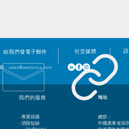
語
​社交媒體
給我們發電子郵件
箱：
sales@awtronics.com
我們的服務
​地址
- 專業採購
總部：
- 消除短缺
中國廣東省深