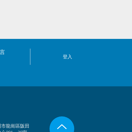
言
登入
圳市龍崗區阪田