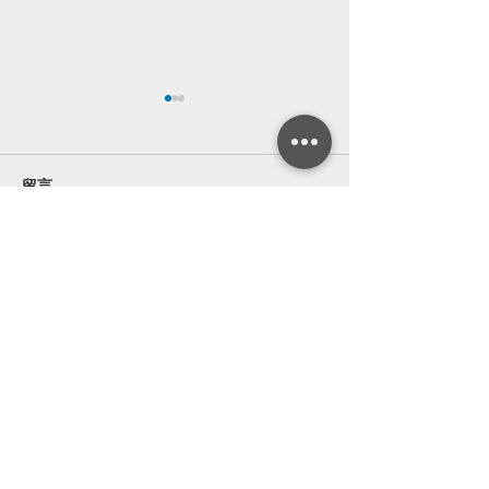
留言
撰寫留言......
原装電子元器件优势庫存 -
原装電子元器件优
2023/05/19
2023/05/18
給我們致電
電話：86
(0755) 2870 8654
給我們發電子郵件