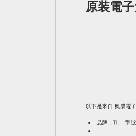
原装電子元
以下是來自 奧威電
品牌：TI,    型號