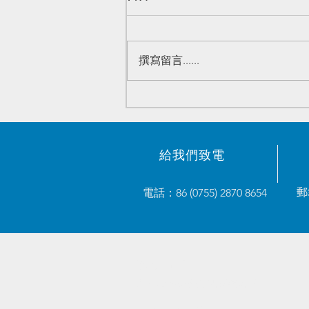
撰寫留言......
原装電子元器件优势庫存 -
2023/05/23
給我們致電
郵
電話：86 (0755) 2870 8654
奧威電子
致力於解決您的供應鏈需求。