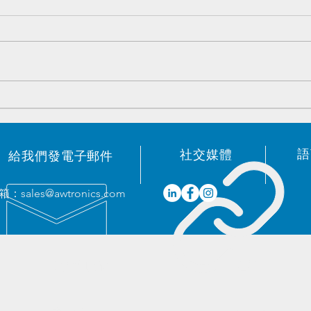
原装電子元器件优势庫存 -
原装
2023/05/19
202
語
​社交媒體
給我們發電子郵件
箱：
sales@awtronics.com
我們的服務
​地址