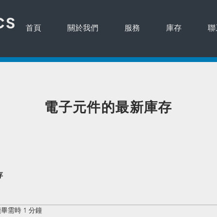
首頁
關於我們
服務
庫存
聯
​電子元件的最新庫存
存
畢需時 1 分鐘