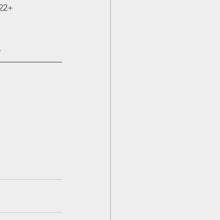
22+
。