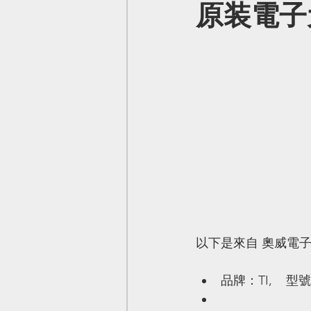
原装電子元
以下是來自 奧威電
品牌：TI,    型號