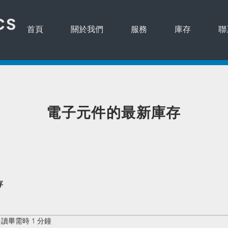
首頁
關於我們
服務
庫存
聯
​電子元件的最新庫存
存
讀畢需時 1 分鐘