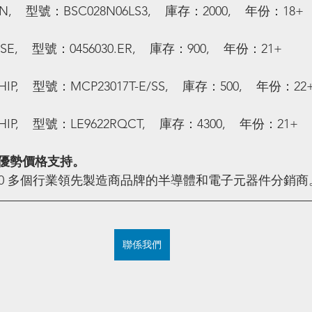
    型號：BSC028N06LS3,    庫存：2000,    年份：18+
E,    型號：0456030.ER,    庫存：900,    年份：21+
,    型號：MCP23017T-E/SS,    庫存：500,    年份：22
,    型號：LE9622RQCT,    庫存：4300,    年份：21+
優勢價格支持。
100 多個行業領先製造商品牌的半導體和電子元器件分銷商
聯係我們