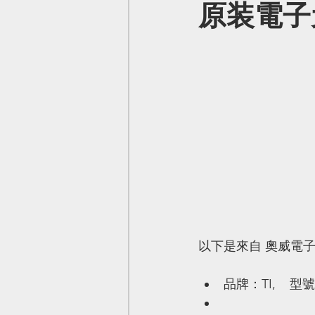
原装電子元
以下是來自 奧威電
品牌：TI,    型號