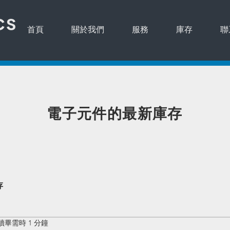
首頁
關於我們
服務
庫存
聯
​電子元件的最新庫存
存
讀畢需時 1 分鐘