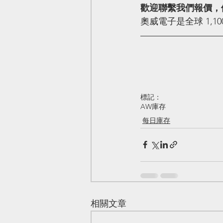
歡迎聯繫我們報價，
奧威電子是全球 1,
標記：
AW庫存
每日庫存
相關文章