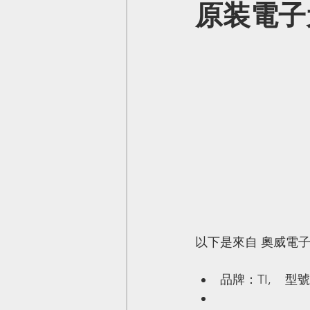
原装電子元
以下是來自 奧威電
品牌：TI,    型號