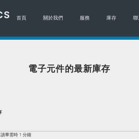
首頁
關於我們
服務
庫存
聯
​電子元件的最新庫存
存
讀畢需時 1 分鐘