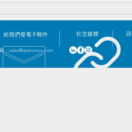
原装電子元器件优势庫存 -
原装
2023/05/19
202
語
​社交媒體
給我們發電子郵件
箱：
sales@awtronics.com
我們的服務
​地址
- 專業採購
總部：
- 消除短缺
中國廣東省深
- 一站式BOM
街道雲族創客中心
- 降低成本