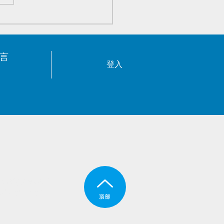
電子元器件优势庫存 -
3/05/18
言
登入
圳市龍崗區阪田
201—30室
頂部