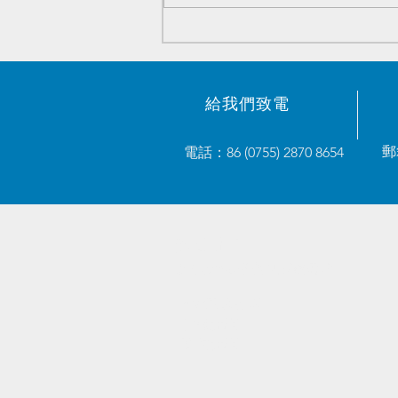
原装電子元器件优势庫存 -
2023/05/23
給我們致電
郵
電話：86 (0755) 2870 8654
奧威電子
致力於解決您的供應鏈需求。
- AW嚴選計劃
- 售後保證
- 交付保證