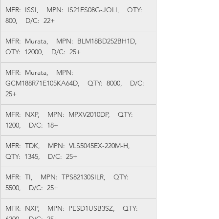
MFR:  ISSI,    MPN:  IS21ES08G-JQLI,    QTY:  
800,    D/C:  22+
MFR:  Murata,    MPN:  BLM18BD252BH1D,    
QTY:  12000,    D/C:  25+
MFR:  Murata,    MPN:  
GCM188R71E105KA64D,    QTY:  8000,    D/C:  
25+
MFR:  NXP,    MPN:  MPXV2010DP,    QTY:  
1200,    D/C:  18+
MFR:  TDK,    MPN:  VLS5045EX-220M-H,    
QTY:  1345,    D/C:  25+
MFR:  TI,    MPN:  TPS82130SILR,    QTY:  
5500,    D/C:  25+
MFR:  NXP,    MPN:  PESD1USB3SZ,    QTY:  