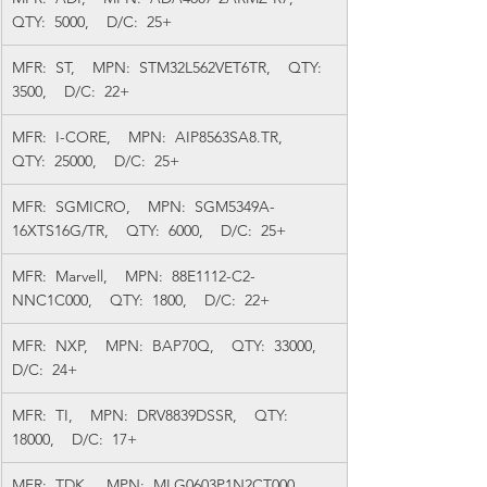
QTY:  5000,    D/C:  25+
MFR:  ST,    MPN:  STM32L562VET6TR,    QTY:  
3500,    D/C:  22+
MFR:  I-CORE,    MPN:  AIP8563SA8.TR,    
QTY:  25000,    D/C:  25+
MFR:  SGMICRO,    MPN:  SGM5349A-
16XTS16G/TR,    QTY:  6000,    D/C:  25+
MFR:  Marvell,    MPN:  88E1112-C2-
NNC1C000,    QTY:  1800,    D/C:  22+
MFR:  NXP,    MPN:  BAP70Q,    QTY:  33000,    
D/C:  24+
MFR:  TI,    MPN:  DRV8839DSSR,    QTY:  
18000,    D/C:  17+
MFR:  TDK,    MPN:  MLG0603P1N2CT000,    