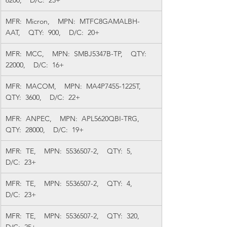
6200,    D/C:  25+
MFR:  Micron,    MPN:  MTFC8GAMALBH-
AAT,    QTY:  900,    D/C:  20+
MFR:  MCC,    MPN:  SMBJ5347B-TP,    QTY:  
22000,    D/C:  16+
MFR:  MACOM,    MPN:  MA4P7455-1225T,    
QTY:  3600,    D/C:  22+
MFR:  ANPEC,    MPN:  APL5620QBI-TRG,    
QTY:  28000,    D/C:  19+
MFR:  TE,    MPN:  5536507-2,    QTY:  5,    
D/C:  23+
MFR:  TE,    MPN:  5536507-2,    QTY:  4,    
D/C:  23+
MFR:  TE,    MPN:  5536507-2,    QTY:  320,    