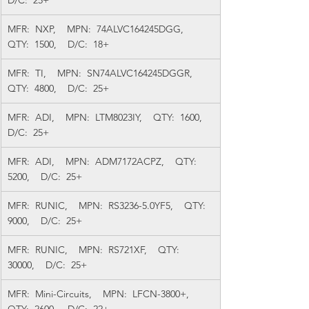
D/C:  25+
MFR:  NXP,    MPN:  74ALVC164245DGG,    
QTY:  1500,    D/C:  18+
MFR:  TI,    MPN:  SN74ALVC164245DGGR,    
QTY:  4800,    D/C:  25+
MFR:  ADI,    MPN:  LTM8023IY,    QTY:  1600,    
D/C:  25+
MFR:  ADI,    MPN:  ADM7172ACPZ,    QTY:  
5200,    D/C:  25+
MFR:  RUNIC,    MPN:  RS3236-5.0YF5,    QTY:  
9000,    D/C:  25+
MFR:  RUNIC,    MPN:  RS721XF,    QTY:  
30000,    D/C:  25+
MFR:  Mini-Circuits,    MPN:  LFCN-3800+,    