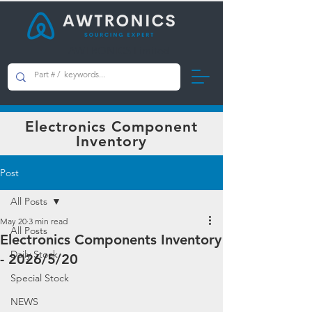
AWTRONICS Limited
Electronics Component
Inventory
Post
All Posts
May 20
3 min read
All Posts
Electronics Components Inventory
Daily Stock
- 2026/5/20
Special Stock
NEWS