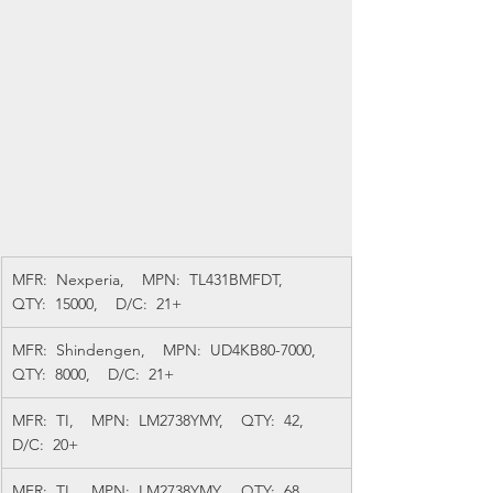
MFR:  Nexperia,    MPN:  TL431BMFDT,    
QTY:  15000,    D/C:  21+
MFR:  Shindengen,    MPN:  UD4KB80-7000,    
QTY:  8000,    D/C:  21+
MFR:  TI,    MPN:  LM2738YMY,    QTY:  42,    
D/C:  20+
MFR:  TI,    MPN:  LM2738YMY,    QTY:  68,    