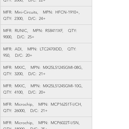
QTY:  2600,    D/C:  22+
MFR:  Mini-Circuits,    MPN:  HFCN-1910+,    
QTY:  2300,    D/C:  24+
MFR:  RUNIC,    MPN:  RS8411XF,    QTY:  
9000,    D/C:  25+
MFR:  ADI,    MPN:  LTC2470IDD,    QTY:  
950,    D/C:  20+
MFR:  MXIC,    MPN:  MX25L51245GMI-08G,    
QTY:  3200,    D/C:  21+
MFR:  MXIC,    MPN:  MX25L51245GMI-10G,    
QTY:  4100,    D/C:  20+
MFR:  Microchip,    MPN:  MCP16251T-I/CH,    
QTY:  26000,    D/C:  21+
MFR:  Microchip,    MPN:  MCP6022T-I/SN,    