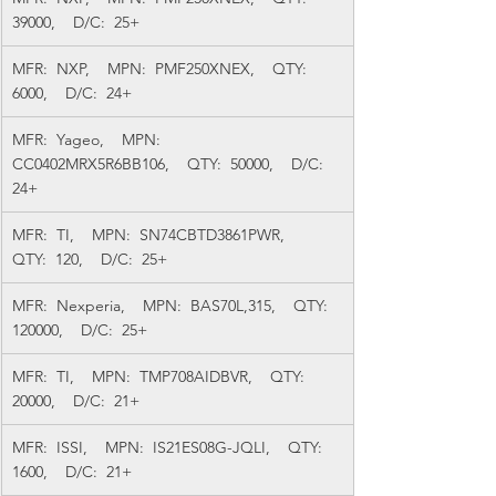
39000,    D/C:  25+
MFR:  NXP,    MPN:  PMF250XNEX,    QTY:  
6000,    D/C:  24+
MFR:  Yageo,    MPN:  
CC0402MRX5R6BB106,    QTY:  50000,    D/C:  
24+
MFR:  TI,    MPN:  SN74CBTD3861PWR,    
QTY:  120,    D/C:  25+
MFR:  Nexperia,    MPN:  BAS70L,315,    QTY:  
120000,    D/C:  25+
MFR:  TI,    MPN:  TMP708AIDBVR,    QTY:  
20000,    D/C:  21+
MFR:  ISSI,    MPN:  IS21ES08G-JQLI,    QTY:  
1600,    D/C:  21+