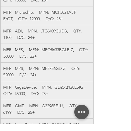
QTY:  18000,    D/C:  25+
MFR:  Microchip,    MPN:  MCP3021A5T-
E/OT,    QTY:  12000,    D/C:  25+
MFR:  ADI,    MPN:  LTC6409CUDB,    QTY:  
1100,    D/C:  24+
MFR:  MPS,    MPN:  MPQ8633BGLE-Z,    QTY:  
36000,    D/C:  22+
MFR:  MPS,    MPN:  MP8756GD-Z,    QTY:  
52000,    D/C:  24+
MFR:  GigaDevice,    MPN:  GD25Q128ESIG,    
QTY:  45000,    D/C:  25+
MFR:  GMT,    MPN:  G2298RE1U,    QTY:  
6199,    D/C:  25+
MFR:  Luckylight,    MPN:  S115PGVC-2BJ,    