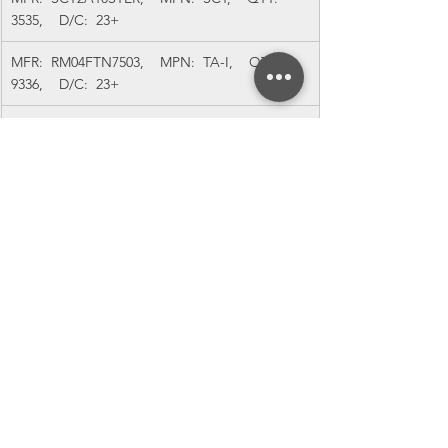
3535,    D/C:  23+
MFR:  RM04FTN7503,    MPN:  TA-I,    QTY:  
9336,    D/C:  23+
MFR:  SPH4018H220MT,    MPN:  SUNLORD,    
QTY:  38,    D/C:  23+
MFR:  CL31B104KCFNNNE,    MPN:  
SAMSUNG,    QTY:  1518,    D/C:  23+
MFR:  WR08X20R0FTL,    MPN:  WALSIN,    
QTY:  4731,    D/C:  23+
MFR:  CL10B105KO8NNNC,    MPN:  
SAMSUNG,    QTY:  3535,    D/C:  23+
MFR:  WR06X60R4FTL,    MPN:  WALSIN,    
QTY:  4078,    D/C:  23+
MFR:  WR08W4R70FTL,    MPN:  WALSIN,    