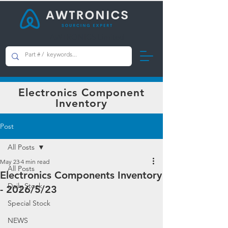
AWTRONICS Limited
Electronics Component
Inventory
Post
All Posts
May 23
4 min read
All Posts
Electronics Components Inventory
Daily Stock
- 2026/5/23
Special Stock
NEWS