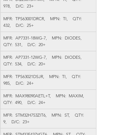
978,    D/C:  23+
MFR:  TPS63001DRCR,    MPN:  TI,    QTY:  
432,    D/C:  25+
MFR:  AP7331-18WG-7,    MPN:  DIODES,    
QTY:  531,    D/C:  20+
MFR:  AP7331-12WG-7,    MPN:  DIODES,    
QTY:  534,    D/C:  20+
MFR:  TPS63021DSJR,    MPN:  TI,    QTY:  
985,    D/C:  24+
MFR:  MAX98090AETL+T,    MPN:  MAXIM,    
QTY:  490,    D/C:  24+
MFR:  STM32H753ZIT6,    MPN:  ST,    QTY:  
9,    D/C:  23+
MFR:  STM32F437VGT6,    MPN:  ST,    QTY:  