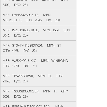
3402,    D/C:  23+
MFR:  LAN8742A-CZ-TR,    MPN:  
MICROCHIP,    QTY:  2845,    D/C:  20+
MFR:  IS25LP016D-JKLE,    MPN:  ISSI,    QTY:  
5046,    D/C:  23+
MFR:  STSAFA110S8SPK01,    MPN:  ST,    
QTY:  4498,    D/C:  22+
MFR:  W25X40CLUXIG,    MPN:  WINBOND,    
QTY:  1270,    D/C:  21+
MFR:  TPS2553DBVR,    MPN:  TI,    QTY:  
2269,    D/C:  25+
MFR:  TS3USB3000RSER,    MPN:  TI,    QTY:  
2003,    D/C:  25+
MFR:  RS9116W-DB00-CC1-B2A,    MPN:  