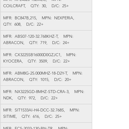
COILCRAFT,    QTY:  30,    D/C:  25+
MFR:  BC847B,215,    MPN:  NEXPERIA,    
QTY:  608,    D/C:  22+
MFR:  ABS07-120-32.768KHZ-T,    MPN:  
ABRACON,    QTY:  719,    D/C:  24+
MFR:  CX3225SB16000D0GZJC1,    MPN:  
KYOCERA,    QTY:  3509,    D/C:  22+
MFR:  ABM8G-25.000MHZ-18-D2Y-T,    MPN:  
ABRACON,    QTY:  1015,    D/C:  20+
MFR:  NX3225GD-8MHZ-STD-CRA-3,    MPN:  
NDK,    QTY:  972,    D/C:  22+
MFR:  SIT1533AI-H4-DCC-32.768S,    MPN:  
SITIME,    QTY:  616,    D/C:  25+
MFR:  ECS-2033-130-BN-TR,    MPN:  