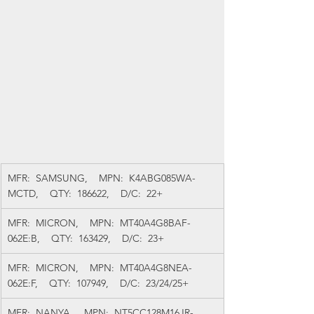
MFR:  SAMSUNG,    MPN:  K4ABG085WA-
MCTD,    QTY:  186622,    D/C:  22+
MFR:  MICRON,    MPN:  MT40A4G8BAF-
062E:B,    QTY:  163429,    D/C:  23+
MFR:  MICRON,    MPN:  MT40A4G8NEA-
062E:F,    QTY:  107949,    D/C:  23/24/25+
MFR:  NANYA,    MPN:  NT5CC128M16JR-