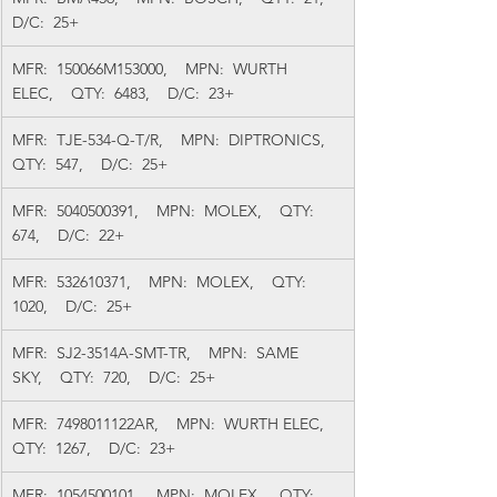
D/C:  25+
MFR:  150066M153000,    MPN:  WURTH 
ELEC,    QTY:  6483,    D/C:  23+
MFR:  TJE-534-Q-T/R,    MPN:  DIPTRONICS,    
QTY:  547,    D/C:  25+
MFR:  5040500391,    MPN:  MOLEX,    QTY:  
674,    D/C:  22+
MFR:  532610371,    MPN:  MOLEX,    QTY:  
1020,    D/C:  25+
MFR:  SJ2-3514A-SMT-TR,    MPN:  SAME 
SKY,    QTY:  720,    D/C:  25+
MFR:  7498011122AR,    MPN:  WURTH ELEC,    
QTY:  1267,    D/C:  23+
MFR:  1054500101,    MPN:  MOLEX,    QTY:  