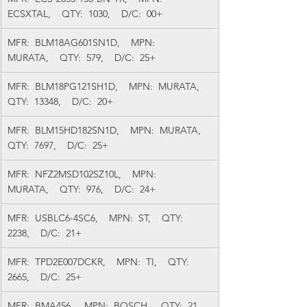
ECSXTAL,    QTY:  1030,    D/C:  00+
MFR:  BLM18AG601SN1D,    MPN:  
MURATA,    QTY:  579,    D/C:  25+
MFR:  BLM18PG121SH1D,    MPN:  MURATA,    
QTY:  13348,    D/C:  20+
MFR:  BLM15HD182SN1D,    MPN:  MURATA,    
QTY:  7697,    D/C:  25+
MFR:  NFZ2MSD102SZ10L,    MPN:  
MURATA,    QTY:  976,    D/C:  24+
MFR:  USBLC6-4SC6,    MPN:  ST,    QTY:  
2238,    D/C:  21+
MFR:  TPD2E007DCKR,    MPN:  TI,    QTY:  
2665,    D/C:  25+
MFR:  BMA456,    MPN:  BOSCH,    QTY:  21,    