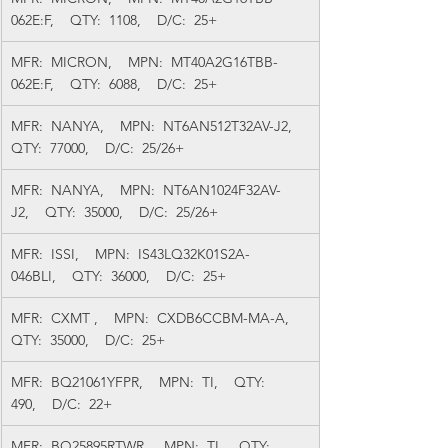
062E:F,    QTY:  1108,    D/C:  25+
MFR:  MICRON,    MPN:  MT40A2G16TBB-
062E:F,    QTY:  6088,    D/C:  25+
MFR:  NANYA,    MPN:  NT6AN512T32AV-J2,    
QTY:  77000,    D/C:  25/26+
MFR:  NANYA,    MPN:  NT6AN1024F32AV-
J2,    QTY:  35000,    D/C:  25/26+
MFR:  ISSI,    MPN:  IS43LQ32K01S2A-
046BLI,    QTY:  36000,    D/C:  25+
MFR:  CXMT ,    MPN:  CXDB6CCBM-MA-A,    
QTY:  35000,    D/C:  25+
MFR:  BQ21061YFPR,    MPN:  TI,    QTY:  
490,    D/C:  22+
MFR:  BQ25895RTWR,    MPN:  TI,    QTY:  