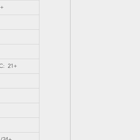
0+
C:  21+
+/24+