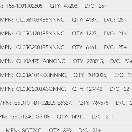
N:  156-1001902605,    QTY:  49208,    D/C:  25+
 MPN:  CL05B103KB5NNNC,    QTY:  4187,    D/C:  25+
 MPN:  CL05C120JB5NNNC,    QTY:  1227,    D/C:  21+
 MPN:  CL05C200JB5NNNC,    QTY:  6161,    D/C:  25+
 MPN:  CL10A475KA8NQNC,    QTY:  278015,    D/C:  23
 MPN:  CL03A104KO3NNNC,    QTY:  2040036,    D/C:  2
 MPN:  CL03C200JA3GNNC,    QTY:  129442,    D/C:  22
PN:  ESD101-B1-02ELS E6327,    QTY:  769578,    D/C:  
PN:  GSOT24C-G3-08,    QTY:  14910,    D/C:  21+
   MPN:  SOT24C,    QTY:  330,    D/C:  21+