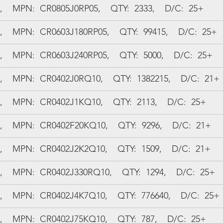
  MPN:  CR0805J0RP05,    QTY:  2333,    D/C:  25+
  MPN:  CR0603J180RP05,    QTY:  99415,    D/C:  25+
  MPN:  CR0603J240RP05,    QTY:  5000,    D/C:  25+
  MPN:  CR0402J0RQ10,    QTY:  1382215,    D/C:  21+
  MPN:  CR0402J1KQ10,    QTY:  2113,    D/C:  25+
  MPN:  CR0402F20KQ10,    QTY:  9296,    D/C:  21+
  MPN:  CR0402J2K2Q10,    QTY:  1509,    D/C:  21+
  MPN:  CR0402J330RQ10,    QTY:  1294,    D/C:  25+
  MPN:  CR0402J4K7Q10,    QTY:  776640,    D/C:  25+
  MPN:  CR0402J75KQ10,    QTY:  787,    D/C:  25+