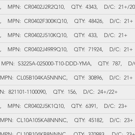
  MPN:  CR0402J2R2Q10,    QTY:  4343,    D/C:  21+/2
  MPN:  CR0402F300KQ10,    QTY:  48426,    D/C:  21+
  MPN:  CR0402J510KQ10,    QTY:  433,    D/C:  21+
  MPN:  CR0402J49R9Q10,    QTY:  71924,    D/C:  21+
MPN:  S3225A-025000-T10-DDD-YMA,    QTY:  787,    D/
 MPN:  CL05B104KA5NNNC,    QTY:  30896,    D/C:  21+
  821101-1100090,    QTY:  156,    D/C:  24+/22+
  MPN:  CR0402J5K1Q10,    QTY:  6391,    D/C:  23+
 MPN:  CL10A105KA8NNNC,    QTY:  45182,    D/C:  23+
 MPN:  CL10B104KB8NNNC,    QTY:  370983,    D/C:  23