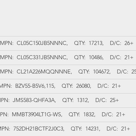
 MPN:  CL05C150JB5NNNC,    QTY:  17213,    D/C:  26+
 MPN:  CL05C331JB5NNNC,    QTY:  10486,    D/C:  21+
  MPN:  CL21A226MQQNNNE,    QTY:  104672,    D/C:  2
MPN:  BZV55-B5V6,115,    QTY:  26080,    D/C:  21+
MPN:  JMS583-QHFA3A,    QTY:  1312,    D/C:  25+
PN:  MMBT3904LT1G-WS,    QTY:  1832,    D/C:  21+
N:  752DH21BCTF2J0C3,    QTY:  14231,    D/C:  21+