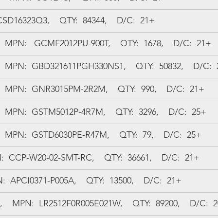
CSD16323Q3,    QTY:  84344,    D/C:  21+
MPN:   GCMF2012PU-900T,    QTY:  1678,    D/C:  21+
 MPN:  GBD321611PGH330NS1,    QTY:  50832,    D/C: 
 MPN:  GNR3015PM-2R2M,    QTY:  990,    D/C:  21+
 MPN:  GSTM5012P-4R7M,    QTY:  3296,    D/C:  25+
 MPN:  GSTD6030PE-R47M,    QTY:  79,    D/C:  25+
  CCP-W20-02-SMT-RC,    QTY:  36661,    D/C:  21+
:  APCI0371-P005A,    QTY:  13500,    D/C:  21+
  MPN:  LR2512F0R005E021W,    QTY:  89200,    D/C:  