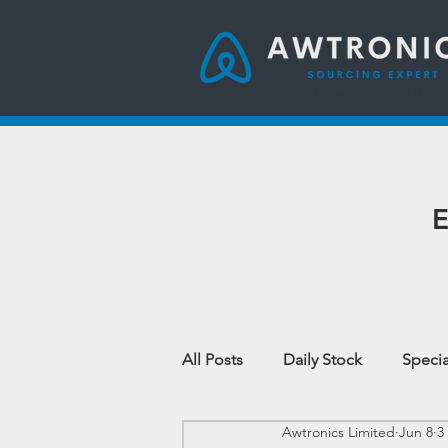
AWTRONICS Limite
E
All Posts
Daily Stock
Specia
Awtronics Limited
Jun 8
3