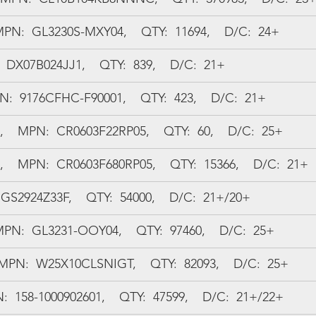
MPN:  GL3230S-MXY04,    QTY:  11694,    D/C:  24+
 DX07B024JJ1,    QTY:  839,    D/C:  21+
:  9176CFHC-F90001,    QTY:  423,    D/C:  21+
  MPN:  CR0603F22RP05,    QTY:  60,    D/C:  25+
  MPN:  CR0603F680RP05,    QTY:  15366,    D/C:  21+
GS2924Z33F,    QTY:  54000,    D/C:  21+/20+
MPN:  GL3231-OOY04,    QTY:  97460,    D/C:  25+
MPN:  W25X10CLSNIGT,    QTY:  82093,    D/C:  25+
N:  158-1000902601,    QTY:  47599,    D/C:  21+/22+