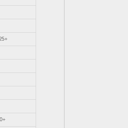
 25+
20+